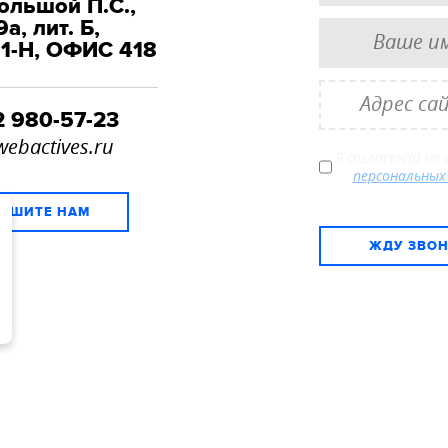
Большой П.С.,
9а, лит. Б,
1-Н, ОФИС 418
2 980-57-23
webactives.ru
Я согласен(а) на
персональных
ИШИТЕ НАМ
ЖДУ ЗВО
© ACTIVE INTERNET SOLUTIONS
2008—2026
+7 812 980-57-2